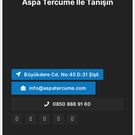
Aspa Tercüme
İle Tanışın
Büyükdere Cd. No:45 D:31 Şişli
info@aspatercume.com
0850 888 91 60