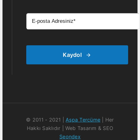
Kaydol
© 2011 - 2021 |
Aspa Tercüme
| Her
Hakkı Saklıdır | Web Tasarım & SEO
Seondex