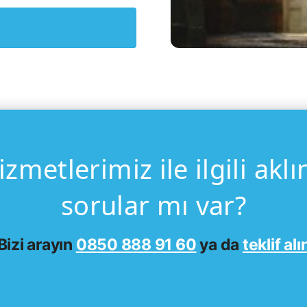
metlerimiz ile ilgili aklı
sorular mı var?
Bizi arayın
0850 888 91 60
ya da
teklif alı