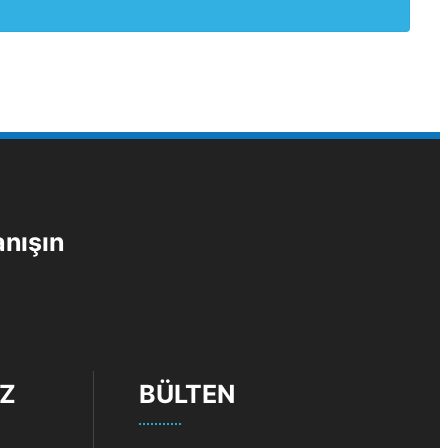
anışın
IZ
BÜLTEN