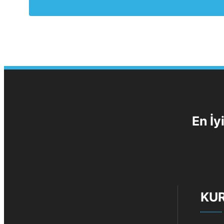
En İy
KU