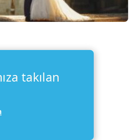
nıza takılan
n