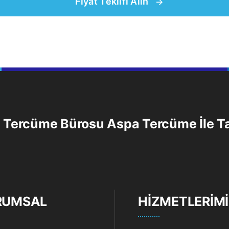
Fiyat Teklifi Alın
i Tercüme Bürosu
Aspa Tercüme
İle T
RUMSAL
HIZMETLERIM