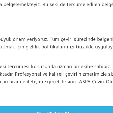
la belgelemekteyiz. Bu şekilde tercüme edilen belg
e büyük önem veriyoruz. Tüm çeviri sürecinde belgeni
tutmak için gizlilik politikalarımızı titizlikle uygu
gesi tercümesi konusunda uzman bir ekibe sahibiz. 
adır. Profesyonel ve kaliteli çeviri hizmetimizle s
çin bizimle iletişime geçebilirsiniz. ASPA Çeviri Ofis