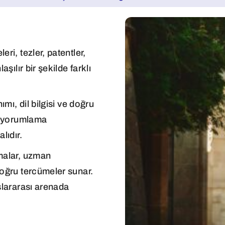
ri, tezler, patentler,
şılır bir şekilde farklı
ımı, dil bilgisi ve doğru
ış yorumlama
lıdır.
rmalar, uzman
doğru tercümeler sunar.
slararası arenada