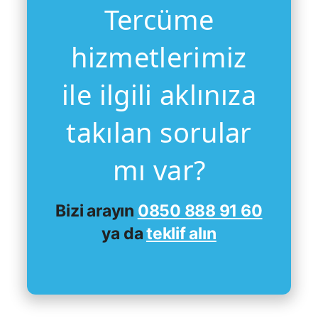
Tercüme
hizmetlerimiz
ile ilgili aklınıza
takılan sorular
mı var?
Bizi arayın
0850 888 91 60
ya da
teklif alın