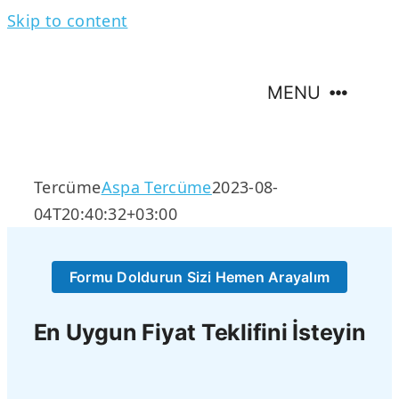
Skip to content
MENU
Hakkımızda
Tercüme
Aspa Tercüme
2023-08-
04T20:40:32+03:00
Tercüme Hizmetleri
Formu Doldurun Sizi Hemen Arayalım
Tercüme Dilleri
En Uygun Fiyat Teklifini İsteyin
İletişim