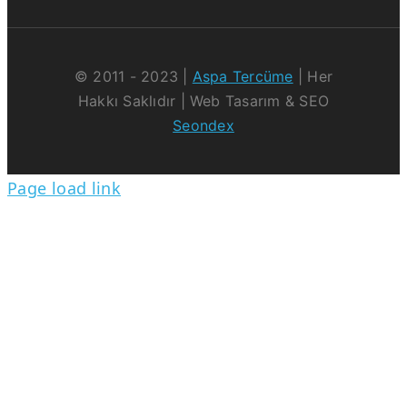
© 2011 - 2023 |
Aspa Tercüme
| Her
Hakkı Saklıdır | Web Tasarım & SEO
Seondex
Page load link