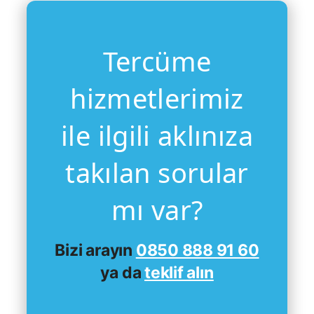
Tercüme
hizmetlerimiz
ile ilgili aklınıza
takılan sorular
mı var?
Bizi arayın
0850 888 91 60
ya da
teklif alın