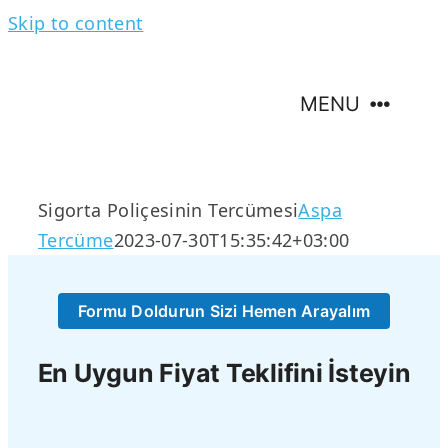
Skip to content
MENU
Hakkımızda
Sigorta Poliçesinin Tercümesi
Aspa
Tercüme
2023-07-30T15:35:42+03:00
Tercüme Hizmetleri
Formu Doldurun Sizi Hemen Arayalım
Tercüme Dilleri
En Uygun Fiyat Teklifini İsteyin
İletişim