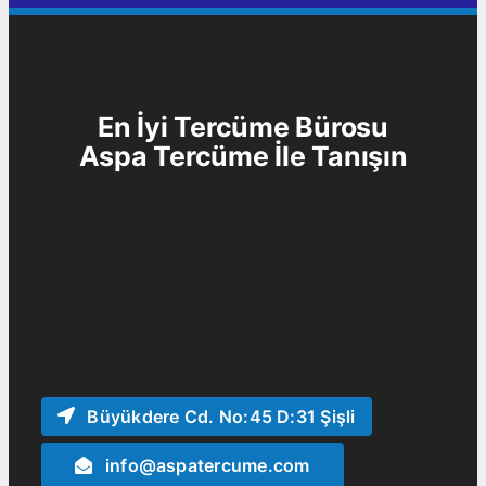
En İyi Tercüme Bürosu
Aspa Tercüme
İle Tanışın
Büyükdere Cd. No:45 D:31 Şişli
info@aspatercume.com