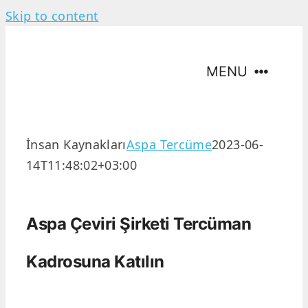
Skip to content
MENU
Hakkımızda
İnsan Kaynakları
Aspa Tercüme
2023-06-
14T11:48:02+03:00
Tercüme Hizmetleri
Tercüme Dilleri
Aspa Çeviri Şirketi Tercüman
Kadrosuna Katılın
İletişim