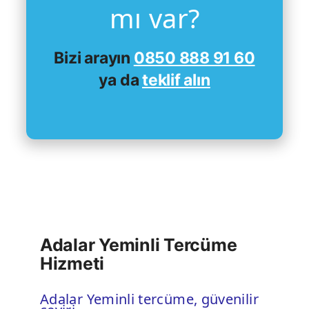
mı var?
Bizi arayın
0850 888 91 60
ya da
teklif alın
Adalar Yeminli Tercüme
Hizmeti
Adalar Yeminli tercüme, güvenilir