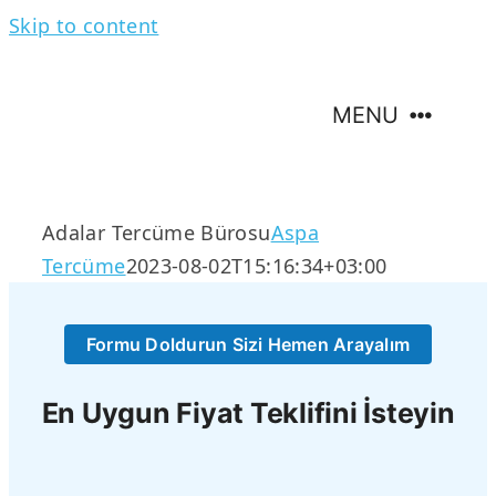
Skip to content
MENU
Hakkımızda
Adalar Tercüme Bürosu
Aspa
Tercüme
2023-08-02T15:16:34+03:00
Tercüme Hizmetleri
Formu Doldurun Sizi Hemen Arayalım
Tercüme Dilleri
En Uygun Fiyat Teklifini İsteyin
İletişim